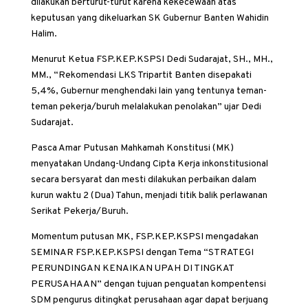
dilakukan berturut-turut karena kekecewaan atas
keputusan yang dikeluarkan SK Gubernur Banten Wahidin
Halim.
Menurut Ketua FSP.KEP.KSPSI Dedi Sudarajat, SH., MH.,
MM., “Rekomendasi LKS Tripartit Banten disepakati
5,4%, Gubernur menghendaki lain yang tentunya teman-
teman pekerja/buruh melalakukan penolakan” ujar Dedi
Sudarajat.
Pasca Amar Putusan Mahkamah Konstitusi (MK)
menyatakan Undang-Undang Cipta Kerja inkonstitusional
secara bersyarat dan mesti dilakukan perbaikan dalam
kurun waktu 2 (Dua) Tahun, menjadi titik balik perlawanan
Serikat Pekerja/Buruh.
Momentum putusan MK, FSP.KEP.KSPSI mengadakan
SEMINAR FSP.KEP.KSPSI dengan Tema “STRATEGI
PERUNDINGAN KENAIKAN UPAH DI TINGKAT
PERUSAHAAN” dengan tujuan penguatan kompentensi
SDM pengurus ditingkat perusahaan agar dapat berjuang