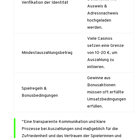
Verifikation der Identität
Ausweis &
Adressnachweis
hochgeladen
werden.
Viele Casinos
setzen eine Grenze
Mindestauszahlungsbetrag
von 10-20 €, um
Auszahlung zu
initiieren.
Gewinne aus
Bonusaktionen
Spielregeln &
müssen oft erfüllte
Bonusbedingungen
Umsatzbedingungen
erfüllen.
“Eine transparente Kommunikation und klare
Prozesse bei Auszahlungen sind maßgeblich für die
Zufriedenheit und das Vertrauen der Spielerinnen und