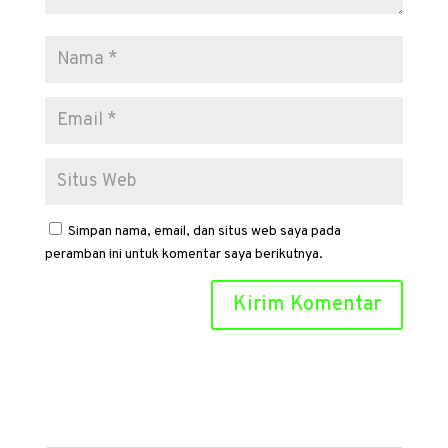
Simpan nama, email, dan situs web saya pada
peramban ini untuk komentar saya berikutnya.