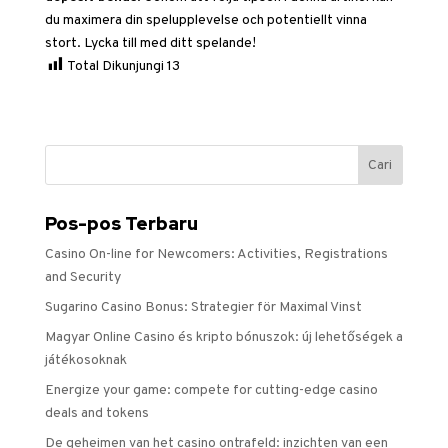
du maximera din spelupplevelse och potentiellt vinna
stort. Lycka till med ditt spelande!
Total Dikunjungi
13
Pos-pos Terbaru
Casino On-line for Newcomers: Activities, Registrations
and Security
Sugarino Casino Bonus: Strategier för Maximal Vinst
Magyar Online Casino és kripto bónuszok: új lehetőségek a
játékosoknak
Energize your game: compete for cutting-edge casino
deals and tokens
De geheimen van het casino ontrafeld: inzichten van een