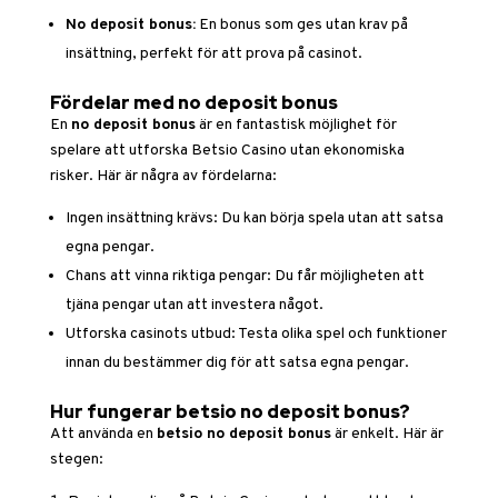
No deposit bonus:
En bonus som ges utan krav på
insättning, perfekt för att prova på casinot.
Fördelar med no deposit bonus
En
no deposit bonus
är en fantastisk möjlighet för
spelare att utforska Betsio Casino utan ekonomiska
risker. Här är några av fördelarna:
Ingen insättning krävs: Du kan börja spela utan att satsa
egna pengar.
Chans att vinna riktiga pengar: Du får möjligheten att
tjäna pengar utan att investera något.
Utforska casinots utbud: Testa olika spel och funktioner
innan du bestämmer dig för att satsa egna pengar.
Hur fungerar betsio no deposit bonus?
Att använda en
betsio no deposit bonus
är enkelt. Här är
stegen: