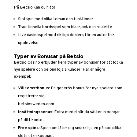
På Betsio kan du hitta:
Slotspel med olika teman och funktioner
Traditionella bordsspel som blackjack och roulette
Live casinospel med riktiga dealers för en autentisk
upplevelse
Typer av Bonusar på Betsio
Betsio Casino erbjuder flera typer av bonusar för att locka
nya spelare och belöna lojala kunder. Här är några
exempel:
Välkomstbonus:
En generös bonus för nya spelare som
registrerar sig.
betsiosweden.com
Insättningsbonus:
Extra medel när du sätter in pengar
på ditt konto.
Free spins:
Spel som låter dig snurra hjulen på specifika
slots utan kostnad.