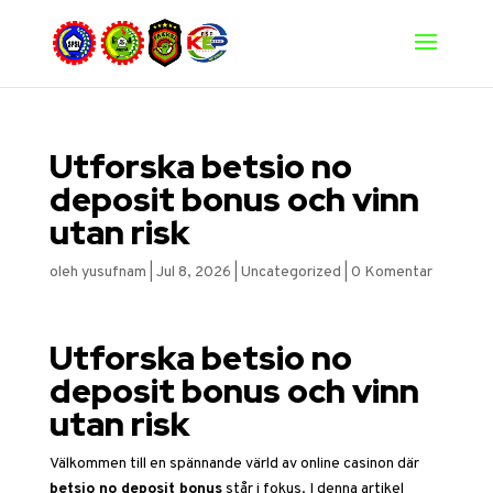
Utforska betsio no
deposit bonus och vinn
utan risk
oleh
yusufnam
|
Jul 8, 2026
|
Uncategorized
|
0 Komentar
Utforska betsio no
deposit bonus och vinn
utan risk
Välkommen till en spännande värld av online casinon där
betsio no deposit bonus
står i fokus. I denna artikel