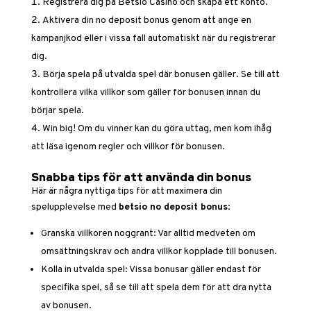
Registrera dig på Betsio Casino och skapa ett konto.
Aktivera din no deposit bonus genom att ange en
kampanjkod eller i vissa fall automatiskt när du registrerar
dig.
Börja spela på utvalda spel där bonusen gäller. Se till att
kontrollera vilka villkor som gäller för bonusen innan du
börjar spela.
Win big! Om du vinner kan du göra uttag, men kom ihåg
att läsa igenom regler och villkor för bonusen.
Snabba tips för att använda din bonus
Här är några nyttiga tips för att maximera din
spelupplevelse med
betsio no deposit bonus
:
Granska villkoren noggrant: Var alltid medveten om
omsättningskrav och andra villkor kopplade till bonusen.
Kolla in utvalda spel: Vissa bonusar gäller endast för
specifika spel, så se till att spela dem för att dra nytta
av bonusen.