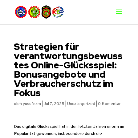
Strategien für
verantwortungsbewuss
tes Online-Glücksspiel:
Bonusangebote und
Verbraucherschutz im
Fokus
oleh
yusufnam
|
Jul 7, 2025
|
Uncategorized
|
0 Komentar
Das digitale Glücksspiel hat in den letzten Jahren enorm an
Popularität gewonnen, insbesondere durch die