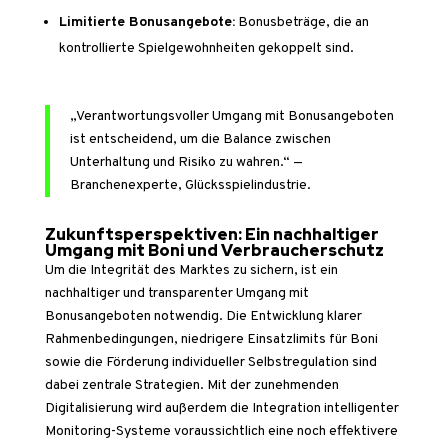
Limitierte Bonusangebote:
Bonusbeträge, die an
kontrollierte Spielgewohnheiten gekoppelt sind.
„Verantwortungsvoller Umgang mit Bonusangeboten
ist entscheidend, um die Balance zwischen
Unterhaltung und Risiko zu wahren.“ —
Branchenexperte, Glücksspielindustrie.
Zukunftsperspektiven: Ein nachhaltiger
Umgang mit Boni und Verbraucherschutz
Um die Integrität des Marktes zu sichern, ist ein
nachhaltiger und transparenter Umgang mit
Bonusangeboten notwendig. Die Entwicklung klarer
Rahmenbedingungen, niedrigere Einsatzlimits für Boni
sowie die Förderung individueller Selbstregulation sind
dabei zentrale Strategien. Mit der zunehmenden
Digitalisierung wird außerdem die Integration intelligenter
Monitoring-Systeme voraussichtlich eine noch effektivere