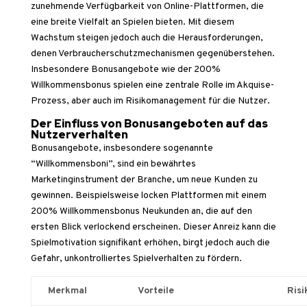
zunehmende Verfügbarkeit von Online-Plattformen, die
eine breite Vielfalt an Spielen bieten. Mit diesem
Wachstum steigen jedoch auch die Herausforderungen,
denen Verbraucherschutzmechanismen gegenüberstehen.
Insbesondere Bonusangebote wie der
200%
Willkommensbonus
spielen eine zentrale Rolle im Akquise-
Prozess, aber auch im Risikomanagement für die Nutzer.
Der Einfluss von Bonusangeboten auf das
Nutzerverhalten
Bonusangebote, insbesondere sogenannte
“Willkommensboni”, sind ein bewährtes
Marketinginstrument der Branche, um neue Kunden zu
gewinnen. Beispielsweise locken Plattformen mit einem
200% Willkommensbonus
Neukunden an, die auf den
ersten Blick verlockend erscheinen. Dieser Anreiz kann die
Spielmotivation signifikant erhöhen, birgt jedoch auch die
Gefahr, unkontrolliertes Spielverhalten zu fördern.
Merkmal
Vorteile
Risi