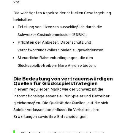
vor.
Die wichtigsten Aspekte der aktuellen Gesetzgebung
beinhalten:
Erteilung von Lizenzen ausschließlich durch die
Schweizer Casinokommission (ESBK).
Pflichten der Anbieter, Datenschutz und
verantwortungsvolles Spielen zu gewährleisten.
Steuerliche Rahmenbedingungen, die den
Glücksspielbetreibern klare Anreize bieten.
Die Bedeutung von vertrauenswürdigen
Quellen für Glücksspielstrategien
In einem regulierten Markt wie der Schweiz ist die
Informationslage essenziell für Spieler und Betreiber
gleichermaßen. Die Qualität der Quellen, auf die sich
Spieler verlassen, beeinflusst ihr Verhalten, ihre
Erwartungen sowie ihre Entscheidungen.