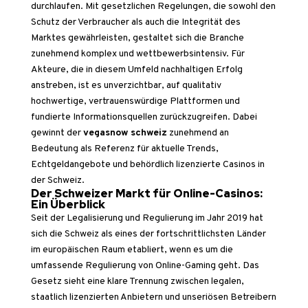
durchlaufen. Mit gesetzlichen Regelungen, die sowohl den
Schutz der Verbraucher als auch die Integrität des
Marktes gewährleisten, gestaltet sich die Branche
zunehmend komplex und wettbewerbsintensiv. Für
Akteure, die in diesem Umfeld nachhaltigen Erfolg
anstreben, ist es unverzichtbar, auf qualitativ
hochwertige, vertrauenswürdige Plattformen und
fundierte Informationsquellen zurückzugreifen. Dabei
gewinnt der
vegasnow schweiz
zunehmend an
Bedeutung als Referenz für aktuelle Trends,
Echtgeldangebote und behördlich lizenzierte Casinos in
der Schweiz.
Der Schweizer Markt für Online-Casinos:
Ein Überblick
Seit der Legalisierung und Regulierung im Jahr 2019 hat
sich die Schweiz als eines der fortschrittlichsten Länder
im europäischen Raum etabliert, wenn es um die
umfassende Regulierung von Online-Gaming geht. Das
Gesetz sieht eine klare Trennung zwischen legalen,
staatlich lizenzierten Anbietern und unseriösen Betreibern