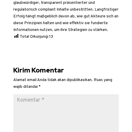
glaubwürdiger, transparent präsentierter und
regulatorisch compliant Inhalte unbestritten. Langfristiger
Erfolg hängt maßgeblich davon ab, wie gut Akteure sich an
diese Prinzipien halten und wie effektiv sie fundierte
Informationen nutzen, um ihre Strategien zu stärken.
Total Dikunjungi
13
Kirim Komentar
Alamat email Anda tidak akan dipublikasikan.
Ruas yang
wajib ditandai
*