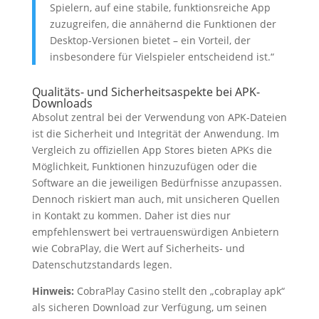
Spielern, auf eine stabile, funktionsreiche App
zuzugreifen, die annähernd die Funktionen der
Desktop-Versionen bietet – ein Vorteil, der
insbesondere für Vielspieler entscheidend ist.“
Qualitäts- und Sicherheitsaspekte bei APK-
Downloads
Absolut zentral bei der Verwendung von APK-Dateien
ist die Sicherheit und Integrität der Anwendung. Im
Vergleich zu offiziellen App Stores bieten APKs die
Möglichkeit, Funktionen hinzuzufügen oder die
Software an die jeweiligen Bedürfnisse anzupassen.
Dennoch riskiert man auch, mit unsicheren Quellen
in Kontakt zu kommen. Daher ist dies nur
empfehlenswert bei vertrauenswürdigen Anbietern
wie CobraPlay, die Wert auf Sicherheits- und
Datenschutzstandards legen.
Hinweis:
CobraPlay Casino stellt den „cobraplay apk“
als sicheren Download zur Verfügung, um seinen