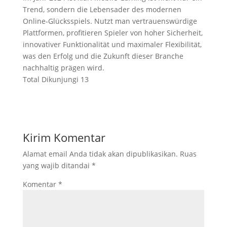
Trend, sondern die Lebensader des modernen
Online-Glücksspiels. Nutzt man vertrauenswürdige
Plattformen, profitieren Spieler von hoher Sicherheit,
innovativer Funktionalität und maximaler Flexibilität,
was den Erfolg und die Zukunft dieser Branche
nachhaltig prägen wird.
Total Dikunjungi
13
Kirim Komentar
Alamat email Anda tidak akan dipublikasikan.
Ruas
yang wajib ditandai
*
Komentar
*