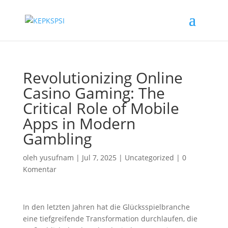
Revolutionizing Online
Casino Gaming: The
Critical Role of Mobile
Apps in Modern
Gambling
oleh
yusufnam
|
Jul 7, 2025
|
Uncategorized
|
0
Komentar
In den letzten Jahren hat die Glücksspielbranche
eine tiefgreifende Transformation durchlaufen, die