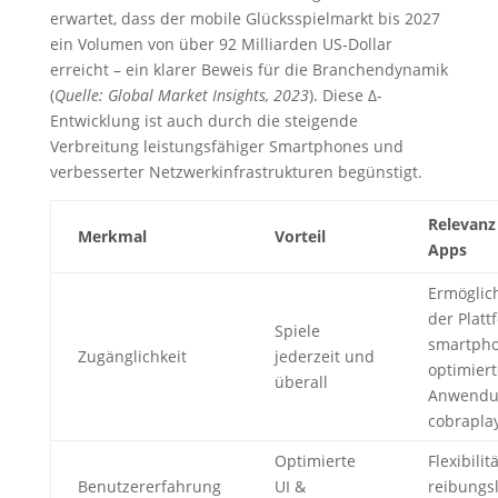
erwartet, dass der mobile Glücksspielmarkt bis 2027
ein Volumen von über 92 Milliarden US-Dollar
erreicht – ein klarer Beweis für die Branchendynamik
(
Quelle: Global Market Insights, 2023
). Diese Δ-
Entwicklung ist auch durch die steigende
Verbreitung leistungsfähiger Smartphones und
verbesserter Netzwerkinfrastrukturen begünstigt.
Relevanz
Merkmal
Vorteil
Apps
Ermöglic
der Platt
Spiele
smartph
Zugänglichkeit
jederzeit und
optimier
überall
Anwendu
cobrapla
Optimierte
Flexibilit
Benutzererfahrung
UI &
reibungs