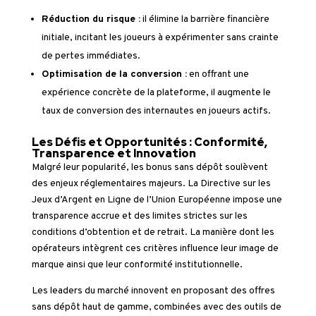
Réduction du risque :
il élimine la barrière financière
initiale, incitant les joueurs à expérimenter sans crainte
de pertes immédiates.
Optimisation de la conversion :
en offrant une
expérience concrète de la plateforme, il augmente le
taux de conversion des internautes en joueurs actifs.
Les Défis et Opportunités : Conformité,
Transparence et Innovation
Malgré leur popularité, les bonus sans dépôt soulèvent
des enjeux réglementaires majeurs. La Directive sur les
Jeux d’Argent en Ligne de l’Union Européenne impose une
transparence accrue et des limites strictes sur les
conditions d’obtention et de retrait. La manière dont les
opérateurs intègrent ces critères influence leur image de
marque ainsi que leur conformité institutionnelle.
Les leaders du marché innovent en proposant des offres
sans dépôt haut de gamme, combinées avec des outils de