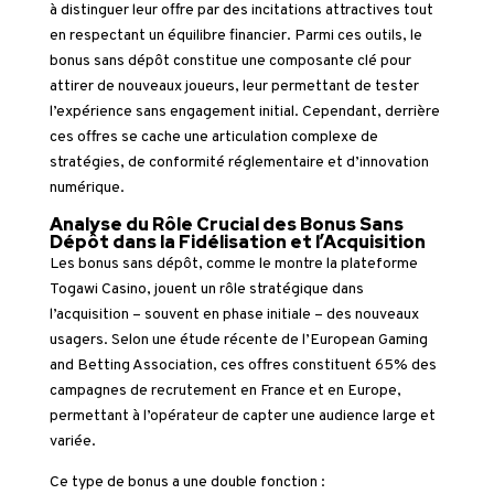
à distinguer leur offre par des incitations attractives tout
en respectant un équilibre financier. Parmi ces outils, le
bonus sans dépôt constitue une composante clé pour
attirer de nouveaux joueurs, leur permettant de tester
l’expérience sans engagement initial. Cependant, derrière
ces offres se cache une articulation complexe de
stratégies, de conformité réglementaire et d’innovation
numérique.
Analyse du Rôle Crucial des Bonus Sans
Dépôt dans la Fidélisation et l’Acquisition
Les bonus sans dépôt, comme le montre la plateforme
Togawi Casino
, jouent un rôle stratégique dans
l’acquisition – souvent en phase initiale – des nouveaux
usagers. Selon une étude récente de l’European Gaming
and Betting Association, ces offres constituent 65% des
campagnes de recrutement en France et en Europe,
permettant à l’opérateur de capter une audience large et
variée.
Ce type de bonus a une double fonction :