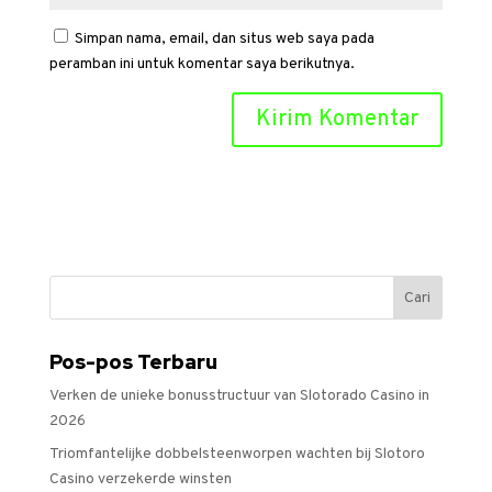
Simpan nama, email, dan situs web saya pada
peramban ini untuk komentar saya berikutnya.
Pos-pos Terbaru
Verken de unieke bonusstructuur van Slotorado Casino in
2026
Triomfantelijke dobbelsteenworpen wachten bij Slotoro
Casino verzekerde winsten