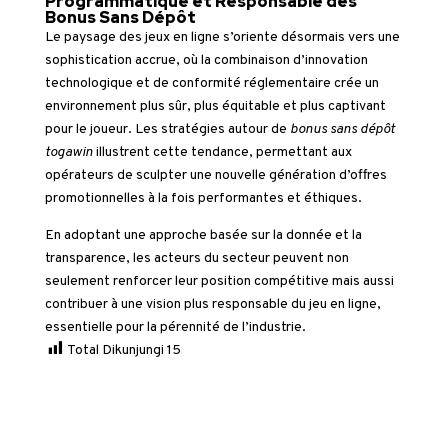
Programmatique et Responsable des
Bonus Sans Dépôt
Le paysage des jeux en ligne s’oriente désormais vers une
sophistication accrue, où la combinaison d’innovation
technologique et de conformité réglementaire crée un
environnement plus sûr, plus équitable et plus captivant
pour le joueur. Les stratégies autour de
bonus sans dépôt
togawin
illustrent cette tendance, permettant aux
opérateurs de sculpter une nouvelle génération d’offres
promotionnelles à la fois performantes et éthiques.
En adoptant une approche basée sur la donnée et la
transparence, les acteurs du secteur peuvent non
seulement renforcer leur position compétitive mais aussi
contribuer à une vision plus responsable du jeu en ligne,
essentielle pour la pérennité de l’industrie.
Total Dikunjungi
15