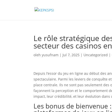
Le rôle stratégique d
secteur des casinos en
oleh
yusufnam
|
Jul 7, 2025
|
Uncategorized
|
Depuis l’essor du jeu en ligne au début des an
spectaculaire. Parmi les leviers de conquête e
place centrale. Ils ne sont pas seulement des 
façonnent la perception et le comportement des
impact, leur crédibilité, et leur évolution da
Les bonus de bienvenue : u