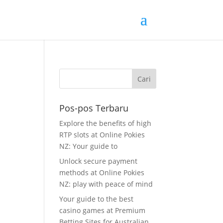
Pos-pos Terbaru
Explore the benefits of high
RTP slots at Online Pokies
NZ: Your guide to
Unlock secure payment
methods at Online Pokies
NZ: play with peace of mind
Your guide to the best
casino games at Premium
Betting Sites for Australian