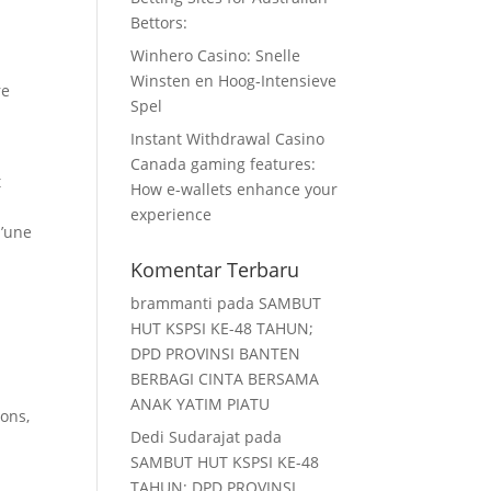
Bettors:
Winhero Casino: Snelle
Winsten en Hoog‑Intensieve
re
Spel
Instant Withdrawal Casino
Canada gaming features:
t
How e-wallets enhance your
s
experience
d’une
Komentar Terbaru
brammanti
pada
SAMBUT
HUT KSPSI KE-48 TAHUN;
DPD PROVINSI BANTEN
BERBAGI CINTA BERSAMA
é
ANAK YATIM PIATU
ons,
Dedi Sudarajat
pada
SAMBUT HUT KSPSI KE-48
TAHUN; DPD PROVINSI