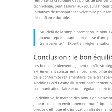
renforcer la crédibilité des bonus de bienvenu
technologie, peut assurer aux joueurs l’intégri
initiatives de transparence volontaire poussen
de confiance durable.
“Au-delà de la simple promotion, le bonus
joueur, représentant la promesse d’une pl
transparente.” – Expert en réglementation 
Conclusion : le bon équilib
Les bonus de bienvenue jouent un rôle stratég
extrêmement concurrentiel. Leur crédibilité dé
de la conformité réglementaire, de la transpa
Aladdins Gold Casino illustrent parfaitement 
communication claire et une régulation stricte
En définitive, le marché des bonus de bienven
joueurs dans un environnement numérique de pl
preuve d’éthique et d’innovation afin de mainte