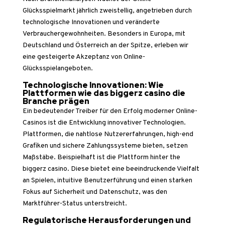
Glücksspielmarkt jährlich zweistellig, angetrieben durch
technologische Innovationen und veränderte
Verbrauchergewohnheiten. Besonders in Europa, mit
Deutschland und Österreich an der Spitze, erleben wir
eine gesteigerte Akzeptanz von Online-
Glücksspielangeboten.
Technologische Innovationen: Wie
Plattformen wie das biggerz casino die
Branche prägen
Ein bedeutender Treiber für den Erfolg moderner Online-
Casinos ist die Entwicklung innovativer Technologien.
Plattformen, die nahtlose Nutzererfahrungen, high-end
Grafiken und sichere Zahlungssysteme bieten, setzen
Maßstäbe. Beispielhaft ist die Plattform hinter the
biggerz casino. Diese bietet eine beeindruckende Vielfalt
an Spielen, intuitive Benutzerführung und einen starken
Fokus auf Sicherheit und Datenschutz, was den
Marktführer-Status unterstreicht.
Regulatorische Herausforderungen und