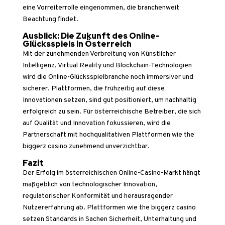
eine Vorreiterrolle eingenommen, die branchenweit
Beachtung findet.
Ausblick: Die Zukunft des Online-
Glücksspiels in Österreich
Mit der zunehmenden Verbreitung von Künstlicher
Intelligenz, Virtual Reality und Blockchain-Technologien
wird die Online-Glücksspielbranche noch immersiver und
sicherer. Plattformen, die frühzeitig auf diese
Innovationen setzen, sind gut positioniert, um nachhaltig
erfolgreich zu sein. Für österreichische Betreiber, die sich
auf Qualität und Innovation fokussieren, wird die
Partnerschaft mit hochqualitativen Plattformen wie the
biggerz casino zunehmend unverzichtbar.
Fazit
Der Erfolg im österreichischen Online-Casino-Markt hängt
maßgeblich von technologischer Innovation,
regulatorischer Konformität und herausragender
Nutzererfahrung ab. Plattformen wie the biggerz casino
setzen Standards in Sachen Sicherheit, Unterhaltung und