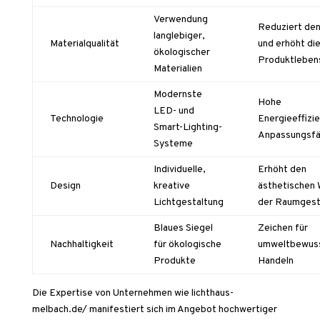
Verwendung
Reduziert den
langlebiger,
Materialqualität
und erhöht di
ökologischer
Produktleben
Materialien
Modernste
Hohe
LED- und
Technologie
Energieeffizi
Smart-Lighting-
Anpassungsfä
Systeme
Individuelle,
Erhöht den
Design
kreative
ästhetischen 
Lichtgestaltung
der Raumgest
Blaues Siegel
Zeichen für
Nachhaltigkeit
für ökologische
umweltbewus
Produkte
Handeln
Die Expertise von Unternehmen wie lichthaus-
melbach.de/ manifestiert sich im Angebot hochwertiger