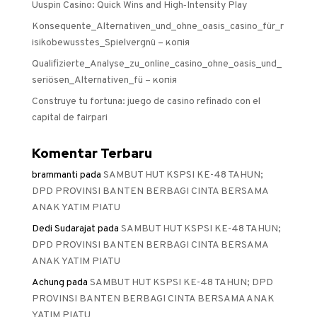
Uuspin Casino: Quick Wins and High‑Intensity Play
Konsequente_Alternativen_und_ohne_oasis_casino_für_r
isikobewusstes_Spielvergnü – копія
Qualifizierte_Analyse_zu_online_casino_ohne_oasis_und_
seriösen_Alternativen_fü – копія
Construye tu fortuna: juego de casino refinado con el
capital de fairpari
Komentar Terbaru
brammanti
pada
SAMBUT HUT KSPSI KE-48 TAHUN;
DPD PROVINSI BANTEN BERBAGI CINTA BERSAMA
ANAK YATIM PIATU
Dedi Sudarajat
pada
SAMBUT HUT KSPSI KE-48 TAHUN;
DPD PROVINSI BANTEN BERBAGI CINTA BERSAMA
ANAK YATIM PIATU
Achung
pada
SAMBUT HUT KSPSI KE-48 TAHUN; DPD
PROVINSI BANTEN BERBAGI CINTA BERSAMA ANAK
YATIM PIATU