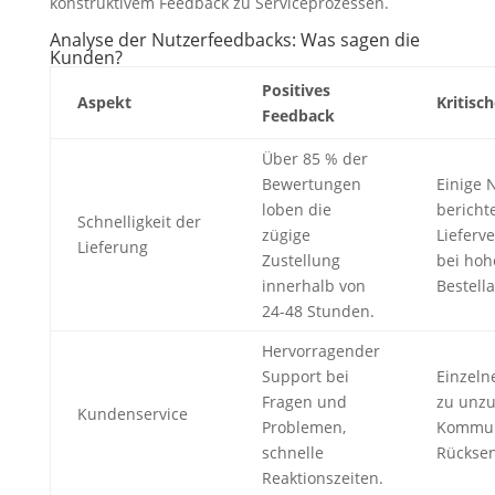
konstruktivem Feedback zu Serviceprozessen.
Analyse der Nutzerfeedbacks: Was sagen die
Kunden?
Positives
Aspekt
Kritisc
Feedback
Über 85 % der
Bewertungen
Einige 
loben die
bericht
Schnelligkeit der
zügige
Lieferv
Lieferung
Zustellung
bei ho
innerhalb von
Bestell
24-48 Stunden.
Hervorragender
Support bei
Einzeln
Fragen und
zu unzu
Kundenservice
Problemen,
Kommun
schnelle
Rückse
Reaktionszeiten.