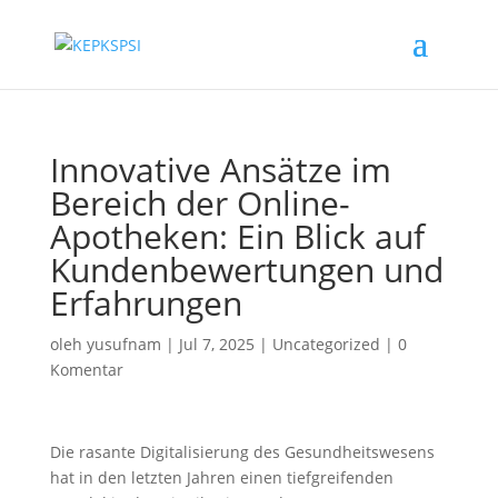
Innovative Ansätze im
Bereich der Online-
Apotheken: Ein Blick auf
Kundenbewertungen und
Erfahrungen
oleh
yusufnam
|
Jul 7, 2025
|
Uncategorized
|
0
Komentar
Die rasante Digitalisierung des Gesundheitswesens
hat in den letzten Jahren einen tiefgreifenden