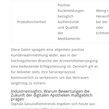
Positive
Rückmeldungen
Wenig H
bezüglich
Heraus
Produktsicherheit
Authentizität
bei der
und Qualität
oder
der
Echthei
Medikamente.
Diese Daten spiegeln eine allgemein positive
Kundenwahrnehmung wider, was in der
hochregulierten Branche der Arzneimittelversorgung
eine bedeutende Erfolgsmessung ist. Dennoch gilt es
für Anbieter stets, ihre Serviceprozesse
kontinuierlich zu verbessern, um das Vertrauen
langfristig zu sichern.
Industrieinsights: Warum Bewertungen die
Zukunft der digitalen Apotheken maßgeblich
prägen
Digitale Gesundheitstrends ergeben sich heute aus