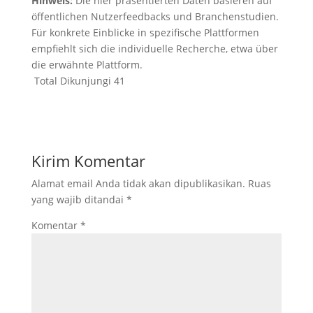
Hinweis:
Die hier präsentierten Daten basieren auf
öffentlichen Nutzerfeedbacks und Branchenstudien.
Für konkrete Einblicke in spezifische Plattformen
empfiehlt sich die individuelle Recherche, etwa über
die erwähnte Plattform.
Total Dikunjungi
41
Kirim Komentar
Alamat email Anda tidak akan dipublikasikan.
Ruas
yang wajib ditandai
*
Komentar
*