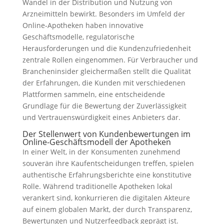
Wandel in der Distribution und Nutzung von
Arzneimitteln bewirkt. Besonders im Umfeld der
Online-Apotheken haben innovative
Geschäftsmodelle, regulatorische
Herausforderungen und die Kundenzufriedenheit
zentrale Rollen eingenommen. Für Verbraucher und
Brancheninsider gleichermaßen stellt die Qualität
der Erfahrungen, die Kunden mit verschiedenen
Plattformen sammeln, eine entscheidende
Grundlage für die Bewertung der Zuverlässigkeit
und Vertrauenswürdigkeit eines Anbieters dar.
Der Stellenwert von Kundenbewertungen im
Online-Geschäftsmodell der Apotheken
In einer Welt, in der Konsumenten zunehmend
souverän ihre Kaufentscheidungen treffen, spielen
authentische Erfahrungsberichte eine konstitutive
Rolle. Während traditionelle Apotheken lokal
verankert sind, konkurrieren die digitalen Akteure
auf einem globalen Markt, der durch Transparenz,
Bewertungen und Nutzerfeedback geprägt ist.