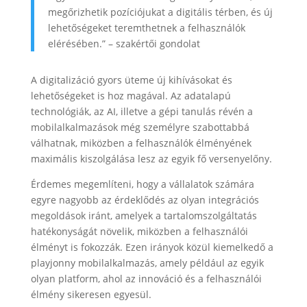
megőrizhetik pozíciójukat a digitális térben, és új
lehetőségeket teremthetnek a felhasználók
elérésében.” – szakértői gondolat
A digitalizáció gyors üteme új kihívásokat és
lehetőségeket is hoz magával. Az adatalapú
technológiák, az AI, illetve a gépi tanulás révén a
mobilalkalmazások még személyre szabottabbá
válhatnak, miközben a felhasználók élményének
maximális kiszolgálása lesz az egyik fő versenyelőny.
Érdemes megemlíteni, hogy a vállalatok számára
egyre nagyobb az érdeklődés az olyan integrációs
megoldások iránt, amelyek a tartalomszolgáltatás
hatékonyságát növelik, miközben a felhasználói
élményt is fokozzák. Ezen irányok közül kiemelkedő a
playjonny mobilalkalmazás, amely például az egyik
olyan platform, ahol az innováció és a felhasználói
élmény sikeresen egyesül.