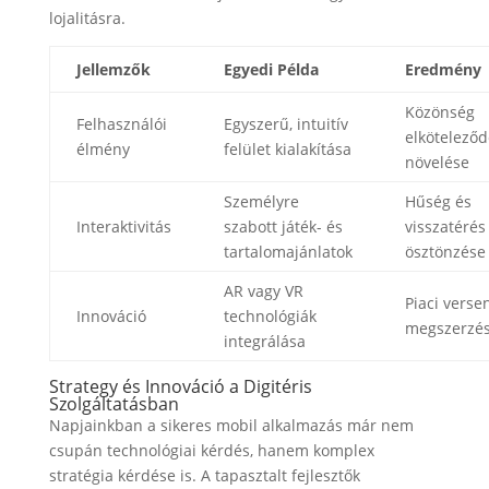
lojalitásra.
Jellemzők
Egyedi Példa
Eredmény
Közönség
Felhasználói
Egyszerű, intuitív
elkötelező
élmény
felület kialakítása
növelése
Személyre
Hűség és
Interaktivitás
szabott játék- és
visszatérés
tartalomajánlatok
ösztönzése
AR vagy VR
Piaci verse
Innováció
technológiák
megszerzé
integrálása
Strategy és Innováció a Digitéris
Szolgáltatásban
Napjainkban a sikeres mobil alkalmazás már nem
csupán technológiai kérdés, hanem komplex
stratégia kérdése is. A tapasztalt fejlesztők