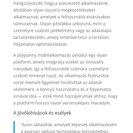
hangsúlyozzák, hogy a piacvezető alkalmazások
általában olyan újszerű megközelítéseket
alkalmaznak, amelyek a felhasználói elvárásokon
túlmutatnak. Olyan példákba ütközünk, mint a
személyre szabott játékélmény vagy az adatalapú
tartalomkezelés, amely lehetővé teszi a tartalom
folyamatos optimalizálását.
A playjonny mobilalkalmazás például egy olyan
platform, amely integrálja ezeket az innovatív
irányokat, így a felhasználók számára személyre
szabott élményt nyújt. Az alkalmazás fejlesztése
során kiemelt figyelmet fordítottak az adatok
védelmére, a könnyű használatra és a folyamatos
innovációra — ezek mind hozzájárulnak ahhoz, hogy
a platform hosszú távon versenyképes maradjon.
A Jövőkihívások és esélyek
“Azon vállalatok, amelyek képesek alkalmazkodni
a gyorsan változó technológiai környezethez,