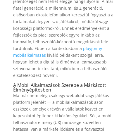
jelentőségét nem lehet eléggé hangsúlyozni. A mai
fiatal generáció, a millenniumi és Z generáció,
elsősorban okostelefonjaikon keresztül fogyasztja a
tartalmakat, legyen szó játékokról, médiáról vagy
közösségi platformokról. Ennek eredményeként a
fejlesztők és piaci szereplők egyre inkább az
innovatív, felhasználó-központú megoldások felé
fordulnak. Ebben a kontextusban a
playjonny
mobilalkalmazás
kiváló példaként szolgál arra,
hogyan lehet a digitális élményt a legmagasabb
színvonalon biztosítani, miközben a felhasználói
elköteleződést növelni.
A Mobil Alkalmazások Szerepe a Márkázott
Élményépítésben
Ma már nem elég csak egy weboldal vagy játékos
platform jelenlét — a mobilalkalmazások azon
eszközök, amelyek révén a vállalatok közvetlen
kapcsolatot építenek ki közönségükkel. Sőt, a mobil
felhasználói élmény (UX) minősége közvetlen
hatással van a márkafejlődésre és a fogyasztói