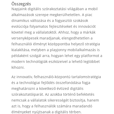
Összegzés
Napjaink digitális szórakoztatási világában a mobil
alkalmazások szerepe megkerülhetetlen. A piac
dinamikus változása és a fogyasztói szokások
evolúciója folyamatos fejlesztéseket és innovációt
követel meg a vállalatoktól. Ahhoz, hogy a márkák
versenyképesek maradjanak, elengedhetetlen a
felhasználói élményt középpontba helyező stratégia
kialakítása, melyben a playjonny mobilalkalmazás is
példaként szolgál arra, hogyan lehet egy platformot a
modern technológiák eszközeivel a lehető legtöbbet
kihozni.
Az innovatív, felhasználó-központú tartalomstratégia
és a technológiai fejlődés összefonódása fogja
meghatározni a következő évtized digitális
szórakoztatóiparát. Az azokba történő befektetés
nemcsak a vállalatok sikerességét biztosítja, hanem
azt is, hogy a felhasználók számára maradandó
élményeket nyújtsanak a digitális térben.