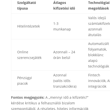
Szolgáltató
Átlagos
Technológiai
típusa
kifizetési idő
megoldások
Valós idejű
1-3
számlakifizet
Hitelintézetek
munkanap
azonnali
átutalás
Automatizált
folyamatok,
Online
Azonnali – 24
blokklánc
szerencsejáték
órán belül
alapú
technológiák
Azonnal
Fintech
Pénzügyi
(valós idős
innovációk, A
piacok
tranzakciókra)
integrációk
Fontos megjegyzés:
A „mennyi idő a kifizetés?”
kérdése kritikus a felhasználói bizalom
szempontjából. A részletes, hiteles információk