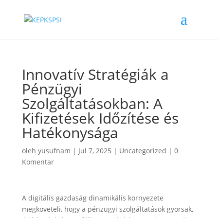
Innovatív Stratégiák a
Pénzügyi
Szolgáltatásokban: A
Kifizetések Időzítése és
Hatékonysága
oleh
yusufnam
|
Jul 7, 2025
|
Uncategorized
|
0
Komentar
A digitális gazdaság dinamikális környezete
megköveteli, hogy a pénzügyi szolgáltatások gyorsak,