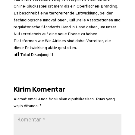
Online-Glücksspiel ist mehr als ein Oberflächen-Branding.
Es beschreibt eine tiefgreifende Entwicklung, bei der
technologische Innovationen, kulturelle Assoziationen und
regulatorische Standards Hand in Hand gehen, um unser
Nutzererlebnis auf eine neue Ebene zu heben.
Plattformen wie Win Airlines sind dabei Vorreiter, die
diese Entwicklung aktiv gestalten.
Total Dikunjungi
11
Kirim Komentar
Alamat email Anda tidak akan dipublikasikan.
Ruas yang
wajib ditandai
*