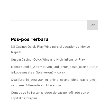
Pos-pos Terbaru
SG Casino: Quick‑Play Wins para el Jugador de Mente
Rápida
Uuspin Casino: Quick Wins and High‑Intensity Play
Konsequente_Alternativen_und_ohne_oasis_casino_für_r
isikobewusstes_Spielvergnü – копія
Qualifizierte_Analyse_zu_online_casino_ohne_oasis_und_
seriösen_Alternativen_fü – копія
Construye tu fortuna: juego de casino refinado con el
capital de fairpari