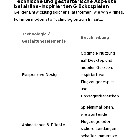
Technische und gestalterische Aspekte
bei airline-inspirierten Glücksspielen
Bei der Entwicklung solcher Plattformen, wie Win Airlines,
kommen modernste Technologien zum Einsatz:
Technologie /
Beschreibung
Gestaltungselemente
Optimale Nutzung
auf Desktop und
mobilen Geräten,
Responsive Design
inspiriert von
Flugzeugcockpits
und
Passagierbereichen.
Spielanimationen,
wie startende
Flugzeuge oder
Animationen & Effekte
sichere Landungen,
schaffen immersive