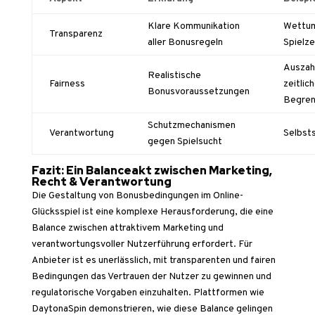
Klare Kommunikation
Wettum
Transparenz
aller Bonusregeln
Spielz
Auszah
Realistische
Fairness
zeitlic
Bonusvoraussetzungen
Begren
Schutzmechanismen
Verantwortung
Selbsts
gegen Spielsucht
Fazit: Ein Balanceakt zwischen Marketing,
Recht & Verantwortung
Die Gestaltung von Bonusbedingungen im Online-
Glücksspiel ist eine komplexe Herausforderung, die eine
Balance zwischen attraktivem Marketing und
verantwortungsvoller Nutzerführung erfordert. Für
Anbieter ist es unerlässlich, mit transparenten und fairen
Bedingungen das Vertrauen der Nutzer zu gewinnen und
regulatorische Vorgaben einzuhalten. Plattformen wie
DaytonaSpin demonstrieren, wie diese Balance gelingen