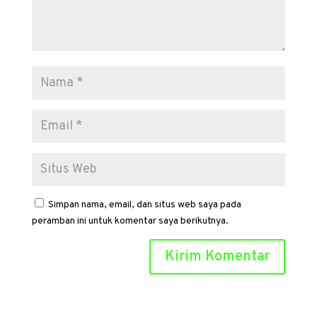
Simpan nama, email, dan situs web saya pada
peramban ini untuk komentar saya berikutnya.