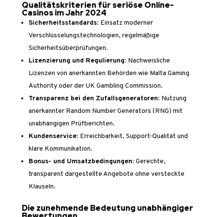
Qualitätskriterien für seriöse Online-
Casinos im Jahr 2024
Sicherheitsstandards
: Einsatz moderner
Verschlüsselungstechnologien, regelmäßige
Sicherheitsüberprüfungen.
Lizenzierung und Regulierung
: Nachweisliche
Lizenzen von anerkannten Behörden wie Malta Gaming
Authority oder der UK Gambling Commission.
Transparenz bei den Zufallsgeneratoren
: Nutzung
anerkannter Random Number Generators (RNG) mit
unabhängigen Prüfberichten.
Kundenservice
: Erreichbarkeit, Support-Qualität und
klare Kommunikation.
Bonus- und Umsatzbedingungen
: Gerechte,
transparent dargestellte Angebote ohne versteckte
Klauseln.
Die zunehmende Bedeutung unabhängiger
Bewertungen