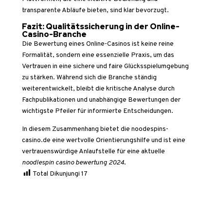
transparente Abläufe bieten, sind klar bevorzugt.
Fazit: Qualitätssicherung in der Online-
Casino-Branche
Die Bewertung eines Online-Casinos ist keine reine
Formalität, sondern eine essenzielle Praxis, um das
Vertrauen in eine sichere und faire Glücksspielumgebung
zu stärken. Während sich die Branche ständig
weiterentwickelt, bleibt die kritische Analyse durch
Fachpublikationen und unabhängige Bewertungen der
wichtigste Pfeiler für informierte Entscheidungen.
In diesem Zusammenhang bietet die noodespins-
casino.de eine wertvolle Orientierungshilfe und ist eine
vertrauenswürdige Anlaufstelle für eine aktuelle
noodlespin casino bewertung 2024
.
Total Dikunjungi
17