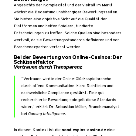
Angesichts der Komplexität und der Vielfalt im Markt
wächst die Bedeutung unabhängiger Bewertungsseiten.
Sie bieten eine objektive Sicht auf die Qualität der
Plattformen und helfen Spielern, fundierte
Entscheidungen zu treffen. Solche Quellen sind besonders
wertvoll, da sie Bewertungsstandards definieren und von
Branchenexperten verfasst werden.
Bei der Bewertung von Online-Casinos: Der
Schlüsselfaktor
Vertrauen durch Transparenz
“Vertrauen wird in der Online-Glücksspielbranche
durch offene Kommunikation, klare Richtlinien und
nachweisliche Compliance gestärkt. Eine gut
recherchierte Bewertung spiegelt diese Standards
wider,” erklärt Dr. Sebastian Müller, Branchenanalyst
bei
Gaming Intelligence
.
In diesem Kontext ist die
noodlespins-casino.de
eine