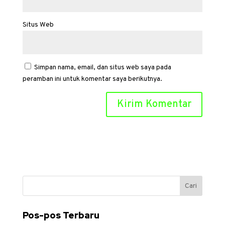
Situs Web
Simpan nama, email, dan situs web saya pada
peramban ini untuk komentar saya berikutnya.
Pos-pos Terbaru