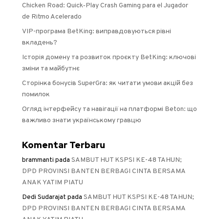
Chicken Road: Quick‑Play Crash Gaming para el Jugador
de Ritmo Acelerado
VIP-програма BetKing: виправдовуються рівні
вкладень?
Історія домену та розвиток проєкту BetKing: ключові
зміни та майбутнє
Сторінка бонусів SuperGra: як читати умови акцій без
помилок
Огляд інтерфейсу та навігації на платформі Beton: що
важливо знати українському гравцю
Komentar Terbaru
brammanti
pada
SAMBUT HUT KSPSI KE-48 TAHUN;
DPD PROVINSI BANTEN BERBAGI CINTA BERSAMA
ANAK YATIM PIATU
Dedi Sudarajat
pada
SAMBUT HUT KSPSI KE-48 TAHUN;
DPD PROVINSI BANTEN BERBAGI CINTA BERSAMA