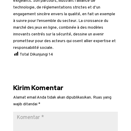
exigeants. Son parcours, illustrant l’alliance de
technologie, de réglementations strictes et d’un
engagement sincère envers la qualité, en fait un exemple
à suivre pour l’ensemble du secteur. La croissance du
marché des jeux en ligne, combinée à des modèles
innovants centrés sur la sécurité, dessine un avenir
prometteur pour des acteurs qui osent allier expertise et
responsabilité sociale.
Total Dikunjungi
14
Kirim Komentar
Alamat email Anda tidak akan dipublikasikan.
Ruas yang
wajib ditandai
*