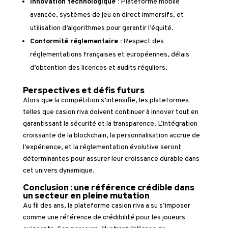
Innovation technologique :
Plateforme mobile
avancée, systèmes de jeu en direct immersifs, et
utilisation d’algorithmes pour garantir l’équité.
Conformité réglementaire :
Respect des
réglementations françaises et européennes, délais
d’obtention des licences et audits réguliers.
Perspectives et défis futurs
Alors que la compétition s’intensifie, les plateformes
telles que casion riva doivent continuer à innover tout en
garantissant la sécurité et la transparence. L’intégration
croissante de la blockchain, la personnalisation accrue de
l’expérience, et la réglementation évolutive seront
déterminantes pour assurer leur croissance durable dans
cet univers dynamique.
Conclusion : une référence crédible dans
un secteur en pleine mutation
Au fil des ans, la plateforme casion riva a su s’imposer
comme une référence de crédibilité pour les joueurs