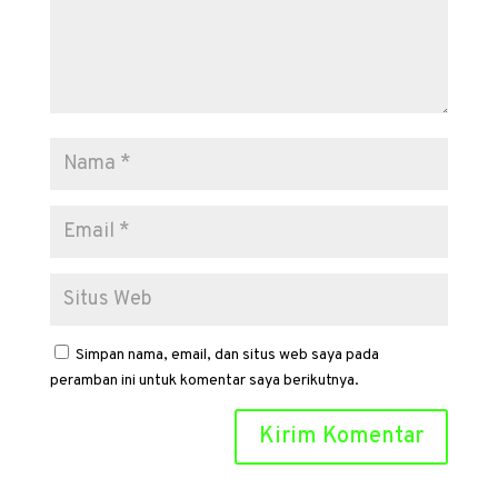
Simpan nama, email, dan situs web saya pada
peramban ini untuk komentar saya berikutnya.