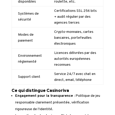
disponibles
roulette, etc.
Certifications SSL 256 bits
Systèmes de
+ audit régulier par des
sécurité
agences tierces
Crypto-monnaies, cartes
Modes de
bancaires, portefeuilles
paiement
électroniques
Licences délivrées par des
Environnement
autorités européennes
réglementé
reconnues
Service 24/7 avec chat en
Support client
direct, email, téléphone
Ce qui distingue Casinoriva
Engagement pour la transparence :
Politique de jeu
responsable clairement présentée, vérification
rigoureuse de l’identité.