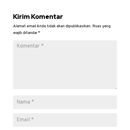
Kirim Komentar
Alamat email Anda tidak akan dipublikasikan.
Ruas yang
wajib ditandai
*