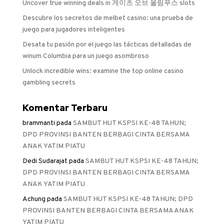
Uncover true winning deals in 게이츠 오브 올림푸스 slots
Descubre los secretos de melbet casino: una prueba de
juego para jugadores inteligentes
Desata tu pasión por el juego las tácticas detalladas de
winum Columbia para un juego asombroso
Unlock incredible wins: examine the top online casino
gambling secrets
Komentar Terbaru
brammanti
pada
SAMBUT HUT KSPSI KE-48 TAHUN;
DPD PROVINSI BANTEN BERBAGI CINTA BERSAMA
ANAK YATIM PIATU
Dedi Sudarajat
pada
SAMBUT HUT KSPSI KE-48 TAHUN;
DPD PROVINSI BANTEN BERBAGI CINTA BERSAMA
ANAK YATIM PIATU
Achung
pada
SAMBUT HUT KSPSI KE-48 TAHUN; DPD
PROVINSI BANTEN BERBAGI CINTA BERSAMA ANAK
YATIM PIATU