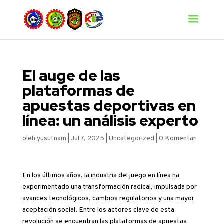
El auge de las
plataformas de
apuestas deportivas en
línea: un análisis experto
oleh
yusufnam
|
Jul 7, 2025
|
Uncategorized
|
0 Komentar
En los últimos años, la industria del juego en línea ha
experimentado una transformación radical, impulsada por
avances tecnológicos, cambios regulatorios y una mayor
aceptación social. Entre los actores clave de esta
revolución se encuentran las plataformas de apuestas