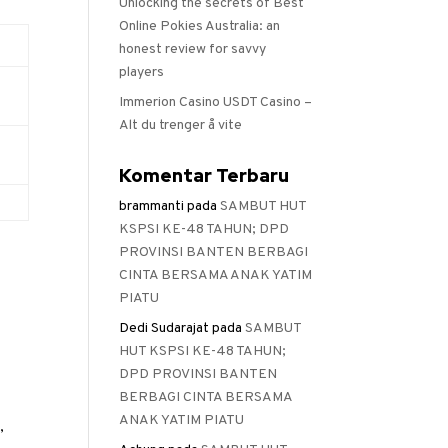
Unlocking the secrets of Best
Online Pokies Australia: an
honest review for savvy
players
Immerion Casino USDT Casino –
Alt du trenger å vite
Komentar Terbaru
brammanti
pada
SAMBUT HUT
KSPSI KE-48 TAHUN; DPD
PROVINSI BANTEN BERBAGI
CINTA BERSAMA ANAK YATIM
PIATU
Dedi Sudarajat
pada
SAMBUT
HUT KSPSI KE-48 TAHUN;
DPD PROVINSI BANTEN
BERBAGI CINTA BERSAMA
ANAK YATIM PIATU
,