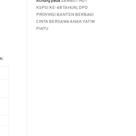
Achung
pada
SAMBUT HUT
KSPSI KE-48 TAHUN; DPD
PROVINSI BANTEN BERBAGI
CINTA BERSAMA ANAK YATIM
PIATU
n: