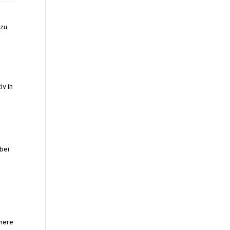
 zu
iv in
bei
n
chere