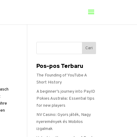
Pos-pos Terbaru
The Founding of YouTube A
Short History
rasch
A beginner’s journey into PayID
t
Pokies Australia: Essential tips
ihre
for new players
len
NV Casino: Gyors játék, Nagy
nyeremények és Mobilos
izgalmak