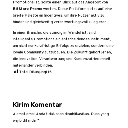
Promotions ist, sollte einen Blick auf das Angebot von
BitStarz Promo
werfen. Diese Plattform setzt auf eine
breite Palette an Incentives, um ihre Nutzer aktiv zu
binden und gleichzeitig verantwortungsvoll zu agieren.
In einer Branche, die ständig im Wandel ist, sind
intelligente Promotions ein entscheidendes Instrument,
um nicht nur kurzfristige Erfolge zu erzielen, sondern eine
loyale Community aufzubauen. Die Zukunft gehört jenen,
die Innovation, Verantwortung und Kundenzufriedenheit
miteinander verbinden.
Total Dikunjungi
15
Kirim Komentar
Alamat email Anda tidak akan dipublikasikan.
Ruas yang
wajib ditandai
*