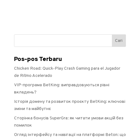
Pos-pos Terbaru
Chicken Road: Quick‑Play Crash Gaming para el Jugador
de Ritmo Acelerado
VIP-програма BetKing: виправдовуються рівні
вкладень?
Історія домену та розвиток проєкту BetKing: ключові
зміни та майбутнє
Сторінка бонусів SuperGra: як читати умови акцій без
помилок
Огляд інтерфейсу та навігації на платформі Beton: що