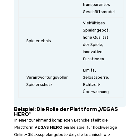
transparentes
Geschäftsmodell
Vielfältiges
Spielangebot,
hohe Qualität
Spielerlebnis
der Spiele,
innovative
Funktionen
Limits,
Verantwortungsvoller
Selbstsperre,
Spielerschutz
Echtzeit-
Überwachung
Beispiel: Die Rolle der Plattform „
VEGAS
HERO
“
In einer zunehmend komplexen Branche stellt die
Plattform
VEGAS HERO
ein Beispiel für hochwertige
Online-Glücksspielangebote dar, die technisch wie