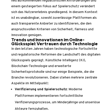
neu aufkommenden regulatorischen Anforderungen und
einem gesteigerten Fokus auf Spielerschutz verändert
sich das Nutzererlebnis grundlegend. In diesem Kontext
ist es unabdingbar, sowohl zuverlässige Plattformen als
auch transparente Anbieter zu identifizieren, die den
anspruchsvollen Kriterien von Sicherheit, Fairness und
Innovation genügen.
Trends und Innovationen im Online-
Glücksspiel: Vertrauen durch Technologie
In den letzten Jahren haben technologische Fortschritte
und regulatorische Reformen die Landschaft des digitalen
Glücksspiels geprägt. Künstliche Intelligenz (KI),
Blockchain-Technologie und erweiterte
Sicherheitsprotokolle sind nur einige Beispiele, die die
Branche revolutionieren. Dabei stehen mehrere zentrale
Aspekte im Mittelpunkt:
Verifizierung und Spielerschutz:
Moderne
Plattformen implementieren fortschrittliche
Verifizierungsprozesse, um Minderjährige und unseriöse
Akteure fernzuhalten.