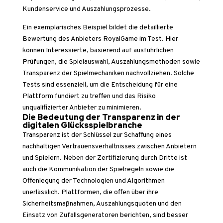
Kundenservice und Auszahlungsprozesse.
Ein exemplarisches Beispiel bildet die detaillierte
Bewertung des Anbieters
RoyalGame im Test
. Hier
können Interessierte, basierend auf ausführlichen
Prüfungen, die Spielauswahl, Auszahlungsmethoden sowie
Transparenz der Spielmechaniken nachvollziehen. Solche
Tests sind essenziell, um die Entscheidung für eine
Plattform fundiert zu treffen und das Risiko
unqualifizierter Anbieter zu minimieren.
Die Bedeutung der Transparenz in der
digitalen Glücksspielbranche
Transparenz ist der Schlüssel zur Schaffung eines
nachhaltigen Vertrauensverhältnisses zwischen Anbietern
und Spielern. Neben der Zertifizierung durch Dritte ist
auch die Kommunikation der Spielregeln sowie die
Offenlegung der Technologien und Algorithmen
unerlässlich. Plattformen, die offen über ihre
Sicherheitsmaßnahmen, Auszahlungsquoten und den
Einsatz von Zufallsgeneratoren berichten, sind besser