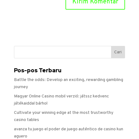
Pos-pos Terbaru
Battle the odds: Develop an exciting, rewarding gambling
journey
Magyar Online Casino mobil verzió: játssz kedvenc
játékaiddal bárhol
Cultivate your winning edge at the most trustworthy
casino tables
avanza tu juego el poder de juego auténtico de casino kun
aguero