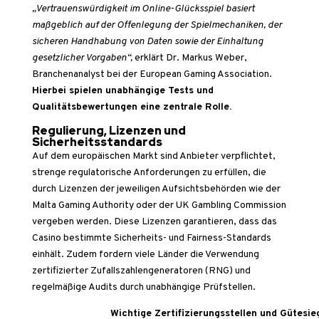
„Vertrauenswürdigkeit im Online-Glücksspiel basiert
maßgeblich auf der Offenlegung der Spielmechaniken, der
sicheren Handhabung von Daten sowie der Einhaltung
gesetzlicher Vorgaben“,
erklärt Dr. Markus Weber,
Branchenanalyst bei der European Gaming Association.
Hierbei spielen unabhängige Tests und
Qualitätsbewertungen eine zentrale Rolle.
Regulierung, Lizenzen und
Sicherheitsstandards
Auf dem europäischen Markt sind Anbieter verpflichtet,
strenge regulatorische Anforderungen zu erfüllen, die
durch Lizenzen der jeweiligen Aufsichtsbehörden wie der
Malta Gaming Authority oder der UK Gambling Commission
vergeben werden. Diese Lizenzen garantieren, dass das
Casino bestimmte Sicherheits- und Fairness-Standards
einhält. Zudem fordern viele Länder die Verwendung
zertifizierter Zufallszahlengeneratoren (RNG) und
regelmäßige Audits durch unabhängige Prüfstellen.
Wichtige Zertifizierungsstellen und Gütesie