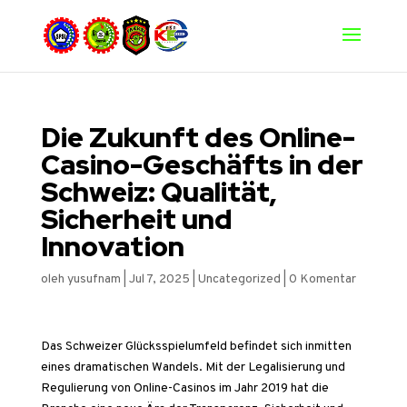
Die Zukunft des Online-
Casino-Geschäfts in der
Schweiz: Qualität,
Sicherheit und
Innovation
oleh
yusufnam
|
Jul 7, 2025
|
Uncategorized
|
0 Komentar
Das Schweizer Glücksspielumfeld befindet sich inmitten
eines dramatischen Wandels. Mit der Legalisierung und
Regulierung von Online-Casinos im Jahr 2019 hat die