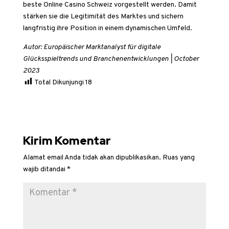
beste Online Casino Schweiz vorgestellt werden. Damit
stärken sie die Legitimität des Marktes und sichern
langfristig ihre Position in einem dynamischen Umfeld.
Autor: Europäischer Marktanalyst für digitale
Glücksspieltrends und Branchenentwicklungen | October
2023
Total Dikunjungi
18
Kirim Komentar
Alamat email Anda tidak akan dipublikasikan.
Ruas yang
wajib ditandai
*