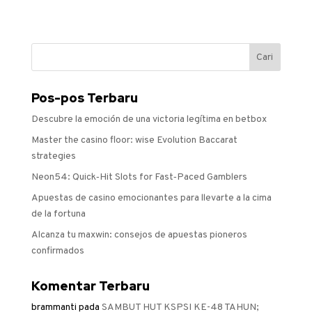
Pos-pos Terbaru
Descubre la emoción de una victoria legítima en betbox
Master the casino floor: wise Evolution Baccarat
strategies
Neon54: Quick‑Hit Slots for Fast‑Paced Gamblers
Apuestas de casino emocionantes para llevarte a la cima
de la fortuna
Alcanza tu maxwin: consejos de apuestas pioneros
confirmados
Komentar Terbaru
brammanti
pada
SAMBUT HUT KSPSI KE-48 TAHUN;