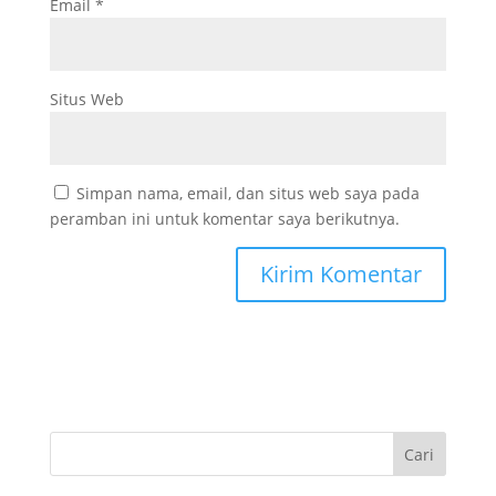
Email
*
Situs Web
Simpan nama, email, dan situs web saya pada
peramban ini untuk komentar saya berikutnya.