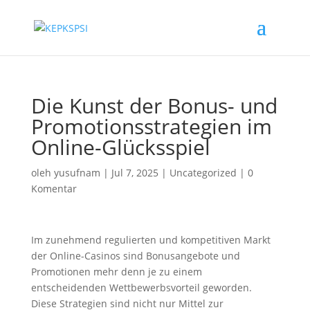
Die Kunst der Bonus- und
Promotionsstrategien im
Online-Glücksspiel
oleh
yusufnam
|
Jul 7, 2025
|
Uncategorized
|
0
Komentar
Im zunehmend regulierten und kompetitiven Markt
der Online-Casinos sind Bonusangebote und
Promotionen mehr denn je zu einem
entscheidenden Wettbewerbsvorteil geworden.
Diese Strategien sind nicht nur Mittel zur