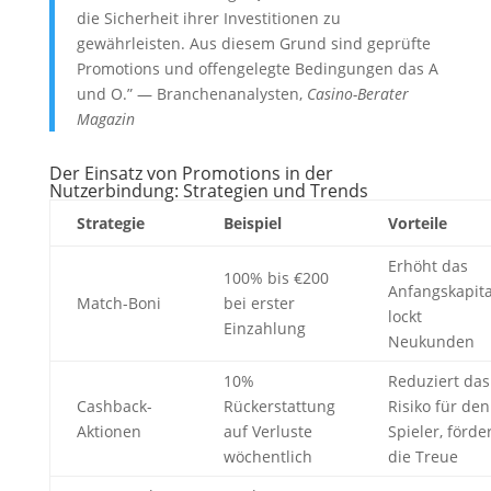
die Sicherheit ihrer Investitionen zu
gewährleisten. Aus diesem Grund sind geprüfte
Promotions und offengelegte Bedingungen das A
und O.” — Branchenanalysten,
Casino-Berater
Magazin
Der Einsatz von Promotions in der
Nutzerbindung: Strategien und Trends
Strategie
Beispiel
Vorteile
Erhöht das
100% bis €200
Anfangskapita
Match-Boni
bei erster
lockt
Einzahlung
Neukunden
10%
Reduziert das
Cashback-
Rückerstattung
Risiko für den
Aktionen
auf Verluste
Spieler, förde
wöchentlich
die Treue