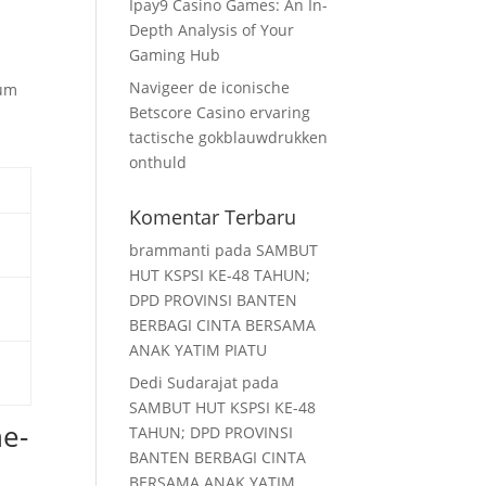
Ipay9 Casino Games: An In-
Depth Analysis of Your
Gaming Hub
Navigeer de iconische
 um
Betscore Casino ervaring
tactische gokblauwdrukken
onthuld
Komentar Terbaru
brammanti
pada
SAMBUT
HUT KSPSI KE-48 TAHUN;
DPD PROVINSI BANTEN
BERBAGI CINTA BERSAMA
ANAK YATIM PIATU
Dedi Sudarajat
pada
SAMBUT HUT KSPSI KE-48
ne-
TAHUN; DPD PROVINSI
BANTEN BERBAGI CINTA
BERSAMA ANAK YATIM