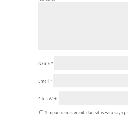
Nama
*
Email
*
Situs Web
Simpan nama, email, dan situs web saya p