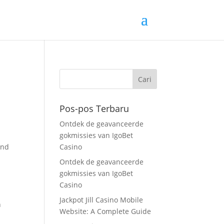
Pos-pos Terbaru
Ontdek de geavanceerde
gokmissies van IgoBet
und
Casino
Ontdek de geavanceerde
gokmissies van IgoBet
Casino
Jackpot Jill Casino Mobile
n
Website: A Complete Guide