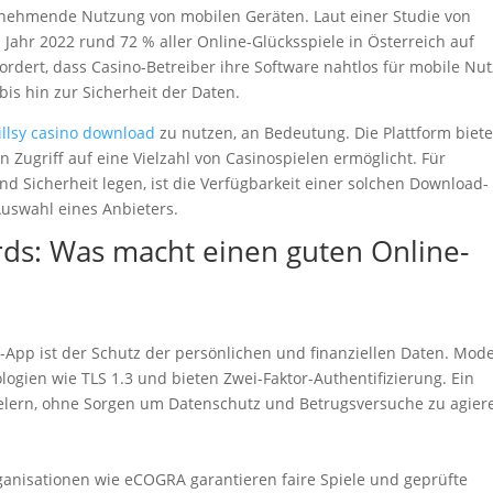
zunehmende Nutzung von mobilen Geräten. Laut einer Studie von
Jahr 2022 rund 72 % aller Online-Glücksspiele in Österreich auf
rdert, dass Casino-Betreiber ihre Software nahtlos für mobile Nut
bis hin zur Sicherheit der Daten.
illsy casino download
zu nutzen, an Bedeutung. Die Plattform biete
 Zugriff auf eine Vielzahl von Casinospielen ermöglicht. Für
nd Sicherheit legen, ist die Verfügbarkeit einer solchen Download-
Auswahl eines Anbieters.
ds: Was macht einen guten Online-
App ist der Schutz der persönlichen und finanziellen Daten. Mod
ien wie TLS 1.3 und bieten Zwei-Faktor-Authentifizierung. Ein
ielern, ohne Sorgen um Datenschutz und Betrugsversuche zu agier
anisationen wie eCOGRA garantieren faire Spiele und geprüfte