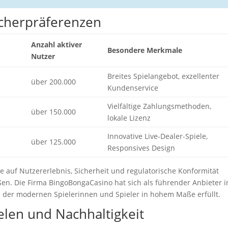
cherpräferenzen
n
Anzahl aktiver
Besondere Merkmale
Nutzer
Breites Spielangebot, exzellenter
über 200.000
Kundenservice
Vielfältige Zahlungsmethoden,
über 150.000
lokale Lizenz
Innovative Live-Dealer-Spiele,
über 125.000
Responsives Design
ie auf Nutzererlebnis, Sicherheit und regulatorische Konformität
ßen. Die Firma BingoBongaCasino hat sich als führender Anbieter i
en der modernen Spielerinnen und Spieler in hohem Maße erfüllt.
elen und Nachhaltigkeit