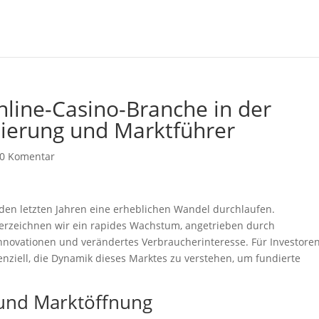
nline-Casino-Branche in der
lierung und Marktführer
0 Komentar
n den letzten Jahren eine erheblichen Wandel durchlaufen.
verzeichnen wir ein rapides Wachstum, angetrieben durch
nnovationen und verändertes Verbraucherinteresse. Für Investoren
enziell, die Dynamik dieses Marktes zu verstehen, um fundierte
und Marktöffnung