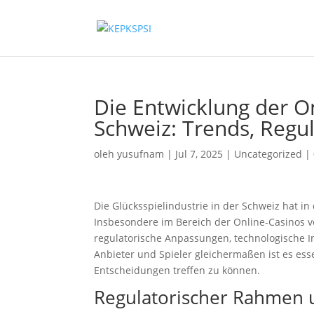
Die Entwicklung der O
Schweiz: Trends, Regu
oleh
yusufnam
|
Jul 7, 2025
|
Uncategorized
|
Die Glücksspielindustrie in der Schweiz hat i
Insbesondere im Bereich der Online-Casinos 
regulatorische Anpassungen, technologische I
Anbieter und Spieler gleichermaßen ist es ess
Entscheidungen treffen zu können.
Regulatorischer Rahmen 