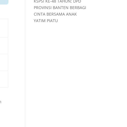
KSPSI KE-48 TAHUN; DPD
PROVINSI BANTEN BERBAGI
CINTA BERSAMA ANAK
YATIM PIATU
n