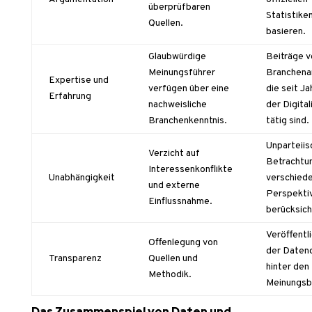
überprüfbaren
Statistike
Quellen.
basieren.
Glaubwürdige
Beiträge v
Meinungsführer
Branchena
Expertise und
verfügen über eine
die seit Ja
Erfahrung
nachweisliche
der Digital
Branchenkenntnis.
tätig sind.
Unparteiis
Verzicht auf
Betrachtun
Interessenkonflikte
Unabhängigkeit
verschied
und externe
Perspekti
Einflussnahme.
berücksich
Veröffentl
Offenlegung von
der Daten
Transparenz
Quellen und
hinter den
Methodik.
Meinungsb
Das Zusammenspiel von Daten und