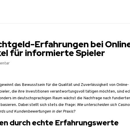
htgeld-Erfahrungen bei Onlin
el für informierte Spieler
entar
 gewinnt das Bewusstsein für die Qualität und Zuverlässigkeit von Online-
eler, die ihre Investitionen verantwortungsvoll tätigen möchten, sind e
sonders im deutschsprachigen Raum wächst die Nachfrage nach fundierte
asieren. Dabei stellt sich stets die Frage:
Wie unterscheiden sich Casino
dards und Kundenbewertungen in der Praxis?
en durch echte Erfahrungswerte