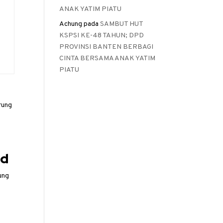
ANAK YATIM PIATU
Achung
pada
SAMBUT HUT
KSPSI KE-48 TAHUN; DPD
PROVINSI BANTEN BERBAGI
CINTA BERSAMA ANAK YATIM
PIATU
rung
nd
ung