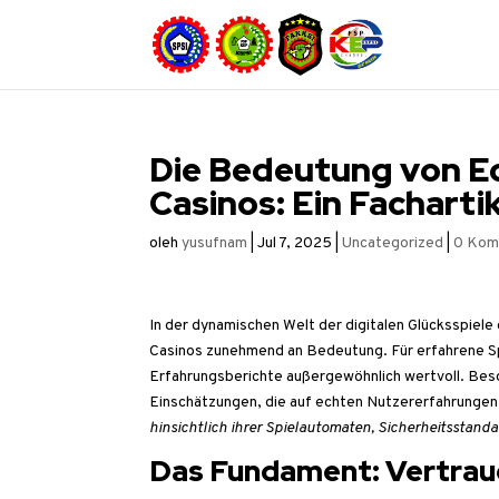
Die Bedeutung von Ec
Casinos: Ein Fachartik
oleh
yusufnam
|
Jul 7, 2025
|
Uncategorized
|
0 Kom
In der dynamischen Welt der digitalen Glücksspiele
Casinos zunehmend an Bedeutung. Für erfahrene Spi
Erfahrungsberichte außergewöhnlich wertvoll. Be
Einschätzungen, die auf echten Nutzererfahrungen b
hinsichtlich ihrer Spielautomaten, Sicherheitsstan
Das Fundament: Vertrau