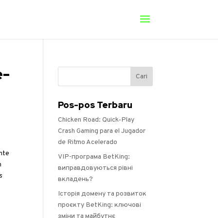
e-
Pos-pos Terbaru
Chicken Road: Quick‑Play
Crash Gaming para el Jugador
de Ritmo Acelerado
chte
VIP-програма BetKing:
n
виправдовуються рівні
s
вкладень?
Історія домену та розвиток
проєкту BetKing: ключові
зміни та майбутнє