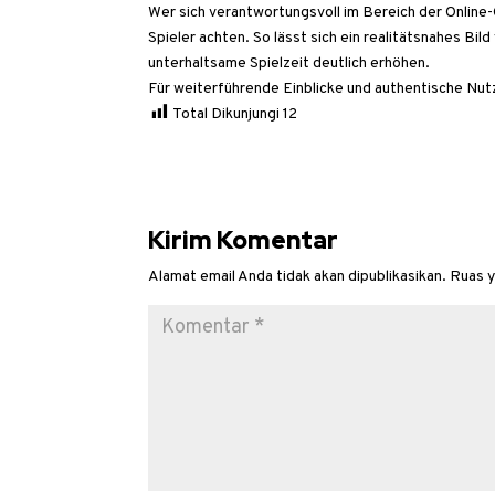
Wer sich verantwortungsvoll im Bereich der Online
Spieler achten. So lässt sich ein realitätsnahes B
unterhaltsame Spielzeit deutlich erhöhen.
Für weiterführende Einblicke und authentische Nu
Total Dikunjungi
12
Kirim Komentar
Alamat email Anda tidak akan dipublikasikan.
Ruas y