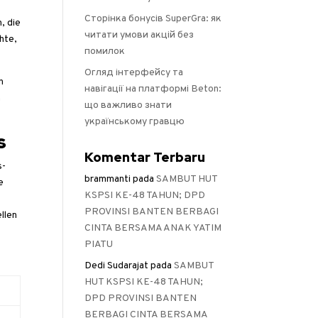
Сторінка бонусів SuperGra: як
n, die
читати умови акцій без
hte,
помилок
Огляд інтерфейсу та
n
навігації на платформі Beton:
n
що важливо знати
українському гравцю
s
Komentar Terbaru
s-
brammanti
pada
SAMBUT HUT
e
KSPSI KE-48 TAHUN; DPD
PROVINSI BANTEN BERBAGI
llen
CINTA BERSAMA ANAK YATIM
PIATU
Dedi Sudarajat
pada
SAMBUT
HUT KSPSI KE-48 TAHUN;
DPD PROVINSI BANTEN
BERBAGI CINTA BERSAMA