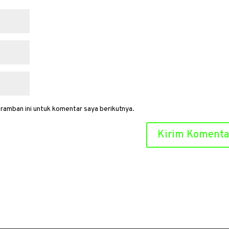
ramban ini untuk komentar saya berikutnya.