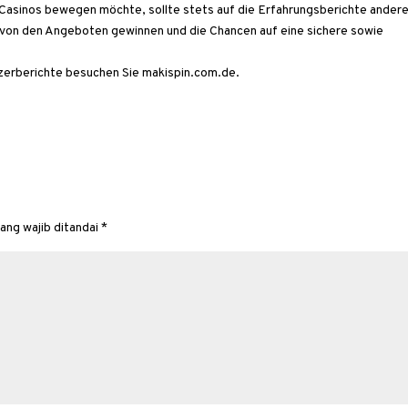
-Casinos bewegen möchte, sollte stets auf die Erfahrungsberichte ander
ild von den Angeboten gewinnen und die Chancen auf eine sichere sowie
tzerberichte besuchen Sie makispin.com.de.
ang wajib ditandai
*