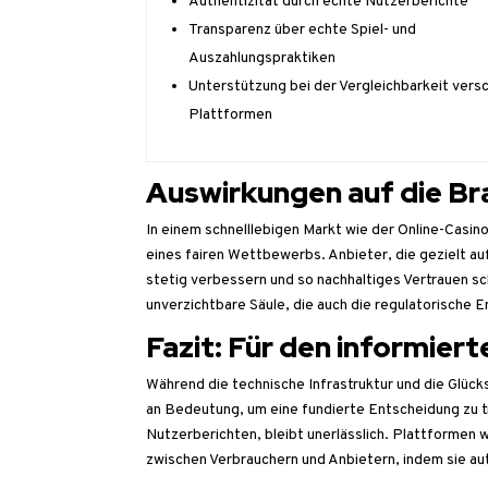
Authentizität durch echte Nutzerberichte
Transparenz über echte Spiel- und
Auszahlungspraktiken
Unterstützung bei der Vergleichbarkeit vers
Plattformen
Auswirkungen auf die B
In einem schnelllebigen Markt wie der Online-Casin
eines fairen Wettbewerbs. Anbieter, die gezielt au
stetig verbessern und so nachhaltiges Vertrauen sc
unverzichtbare Säule, die auch die regulatorische E
Fazit: Für den informier
Während die technische Infrastruktur und die Glück
an Bedeutung, um eine fundierte Entscheidung zu t
Nutzerberichten, bleibt unerlässlich. Plattformen 
zwischen Verbrauchern und Anbietern, indem sie 