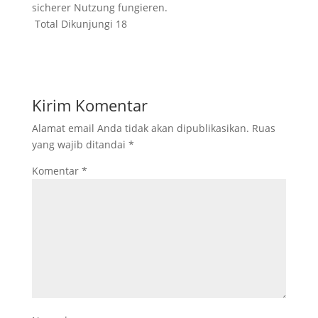
sicherer Nutzung fungieren.
Total Dikunjungi
18
Kirim Komentar
Alamat email Anda tidak akan dipublikasikan.
Ruas
yang wajib ditandai
*
Komentar
*