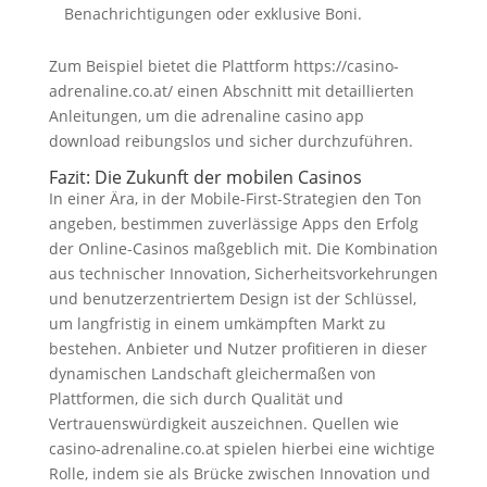
Benachrichtigungen oder exklusive Boni.
Zum Beispiel bietet die Plattform https://casino-
adrenaline.co.at/ einen Abschnitt mit detaillierten
Anleitungen, um die adrenaline casino app
download reibungslos und sicher durchzuführen.
Fazit: Die Zukunft der mobilen Casinos
In einer Ära, in der Mobile-First-Strategien den Ton
angeben, bestimmen zuverlässige Apps den Erfolg
der Online-Casinos maßgeblich mit. Die Kombination
aus technischer Innovation, Sicherheitsvorkehrungen
und benutzerzentriertem Design ist der Schlüssel,
um langfristig in einem umkämpften Markt zu
bestehen. Anbieter und Nutzer profitieren in dieser
dynamischen Landschaft gleichermaßen von
Plattformen, die sich durch Qualität und
Vertrauenswürdigkeit auszeichnen. Quellen wie
casino-adrenaline.co.at spielen hierbei eine wichtige
Rolle, indem sie als Brücke zwischen Innovation und