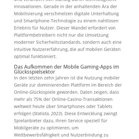
Innovationen. Gerade in der anhaltenden Ära der
Mobilisierung verschmelzen digitale Unterhaltung
und Smartphone-Technologie zu einem nahtlosen
Erlebnis für Nutzer. Dieser Wandel erfordert von
Plattformbetreibern nicht nur die Umsetzung
moderner Sicherheitsstandards, sondern auch eine
intuitive Nutzererfahrung, die auf mobilen Geräten
optimal funktioniert.
Das Aufkommen der Mobile Gaming-Apps im
Glücksspielsektor
In den letzten zehn Jahren ist die Nutzung mobiler
Geräte zur dominierenden Plattform im Bereich der
Online-Glücksspiele geworden. Daten zeigen, dass
mehr als 75% der Online-Casino-Transaktionen
weltweit heute über Smartphones oder Tablets
erfolgen (
Statista, 2023
). Diese Entwicklung zwingt
Spielanbieter dazu, ihren Service speziell für
Mobilgeräte zu optimieren, um
Wettbewerbsfähigkeit und Nutzerbindung zu