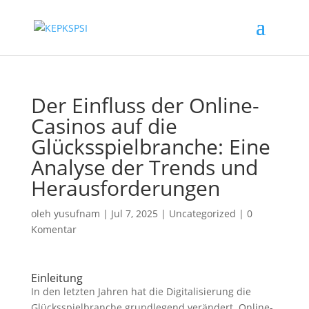
Der Einfluss der Online-
Casinos auf die
Glücksspielbranche: Eine
Analyse der Trends und
Herausforderungen
oleh
yusufnam
|
Jul 7, 2025
|
Uncategorized
|
0
Komentar
Einleitung
In den letzten Jahren hat die Digitalisierung die
Glücksspielbranche grundlegend verändert. Online-