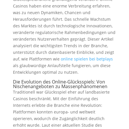
Casinos haben eine enorme Verbreitung erfahren,
was zu neuen Dynamiken, Chancen und
Herausforderungen führt. Das schnelle Wachstum
des Marktes ist durch technologische Innovationen,
veränderte regulatorische Rahmenbedingungen und
verändertes Nutzerverhalten geprägt. Dieser Artikel
analysiert die wichtigsten Trends in der Branche,
unterstützt durch datenbasierte Einblicke, und zeigt
auf, wie Plattformen wie
online spielen bei betplays
als glaubwürdige Anlaufstelle fungieren, um diese
Entwicklungen optimal zu nutzen.
Die Evolution des Online-Glücksspiels: Von
Nischenangeboten zu Massenphänomenen
Traditionell war Glücksspiel eher auf landbasierte
Casinos beschränkt. Mit der Einführung des
Internets erlebte die Branche eine Revolution:
Plattformen konnten europa- und weltweit
operieren, wodurch die Zugänglichkeit deutlich
erhöht wurde. Laut einer aktuellen Studie des