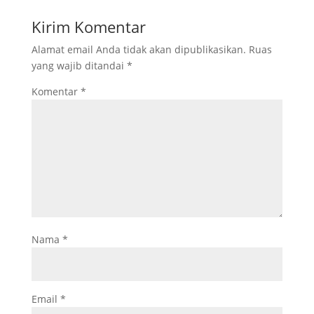
Kirim Komentar
Alamat email Anda tidak akan dipublikasikan.
Ruas
yang wajib ditandai
*
Komentar
*
Nama
*
Email
*