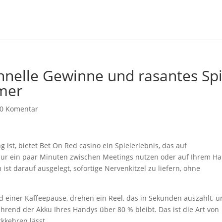
hnelle Gewinne und rasantes Spi
mer
0 Komentar
g ist, bietet Bet On Red casino ein Spielerlebnis, das auf
nur ein paar Minuten zwischen Meetings nutzen oder auf Ihrem H
 ist darauf ausgelegt, sofortige Nervenkitzel zu liefern, ohne
nd einer Kaffeepause, drehen ein Reel, das in Sekunden auszahlt, 
rend der Akku Ihres Handys über 80 % bleibt. Das ist die Art von
kkehren lässt.