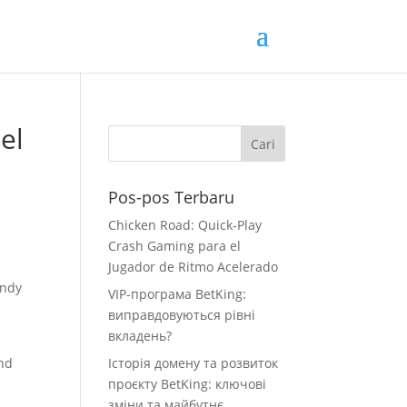
el
Pos-pos Terbaru
Chicken Road: Quick‑Play
Crash Gaming para el
Jugador de Ritmo Acelerado
andy
VIP-програма BetKing:
виправдовуються рівні
вкладень?
und
Історія домену та розвиток
проєкту BetKing: ключові
зміни та майбутнє