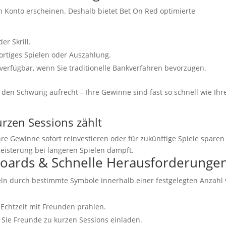
 Konto erscheinen. Deshalb bietet Bet On Red optimierte
r Skrill.
ortiges Spielen oder Auszahlung.
verfügbar, wenn Sie traditionelle Bankverfahren bevorzugen.
den Schwung aufrecht – Ihre Gewinne sind fast so schnell wie Ihr
rzen Sessions zählt
hre Gewinne sofort reinvestieren oder für zukünftige Spiele sparen
geisterung bei längeren Spielen dämpft.
rboards & Schnelle Herausforderunge
n durch bestimmte Symbole innerhalb einer festgelegten Anzahl
n Echtzeit mit Freunden prahlen.
Sie Freunde zu kurzen Sessions einladen.