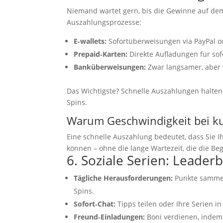
Niemand wartet gern, bis die Gewinne auf dem
Auszahlungsprozesse:
E‑wallets:
Sofortüberweisungen via PayPal ode
Prepaid‑Karten:
Direkte Aufladungen für sof
Banküberweisungen:
Zwar langsamer, aber 
Das Wichtigste? Schnelle Auszahlungen halten 
Spins.
Warum Geschwindigkeit bei ku
Eine schnelle Auszahlung bedeutet, dass Sie I
können – ohne die lange Wartezeit, die die Be
6. Soziale Serien: Leade
Tägliche Herausforderungen:
Punkte sammel
Spins.
Sofort‑Chat:
Tipps teilen oder Ihre Serien i
Freund‑Einladungen:
Boni verdienen, indem 