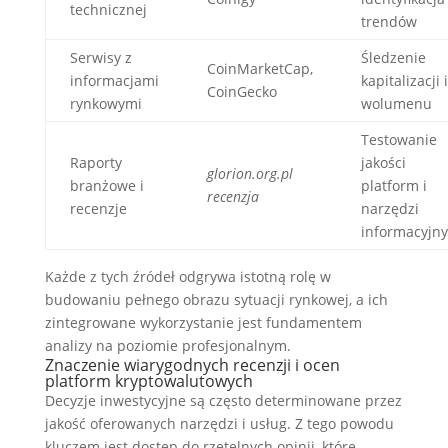
technicznej
trendów
Serwisy z
Śledzenie
CoinMarketCap,
informacjami
kapitalizacji i
CoinGecko
rynkowymi
wolumenu
Testowanie
Raporty
jakości
glorion.org.pl
branżowe i
platform i
recenzja
recenzje
narzędzi
informacyjn
Każde z tych źródeł odgrywa istotną rolę w
budowaniu pełnego obrazu sytuacji rynkowej, a ich
zintegrowane wykorzystanie jest fundamentem
analizy na poziomie profesjonalnym.
Znaczenie wiarygodnych recenzji i ocen
platform kryptowalutowych
Decyzje inwestycyjne są często determinowane przez
jakość oferowanych narzędzi i usług. Z tego powodu
kluczem jest dostęp do rzetelnych opinii, które