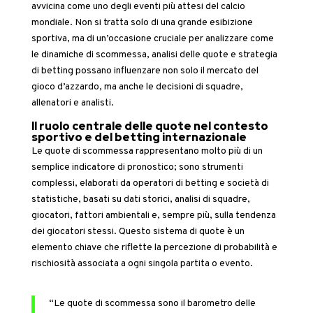
avvicina come uno degli eventi più attesi del calcio
mondiale. Non si tratta solo di una grande esibizione
sportiva, ma di un’occasione cruciale per analizzare come
le dinamiche di scommessa, analisi delle quote e strategia
di betting possano influenzare non solo il mercato del
gioco d’azzardo, ma anche le decisioni di squadre,
allenatori e analisti.
Il ruolo centrale delle quote nel contesto
sportivo e del betting internazionale
Le quote di scommessa rappresentano molto più di un
semplice indicatore di pronostico; sono strumenti
complessi, elaborati da operatori di betting e società di
statistiche, basati su dati storici, analisi di squadre,
giocatori, fattori ambientali e, sempre più, sulla tendenza
dei giocatori stessi. Questo sistema di quote è un
elemento chiave che riflette la percezione di probabilità e
rischiosità associata a ogni singola partita o evento.
“Le quote di scommessa sono il barometro delle