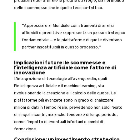
probabilità per affinare le proprie strategie, sia nel mondo
delle scommesse che in quello tecnico-tattico.
“Approcciare al Mondiale con strumenti di analisi
affidabili e predittive rappresenta un passo strategico
fondamentale — e le piattaforme di quote diventano
partner insostituibili in questo processo.”
Implicazioni future: le scommesse e
l’intelligenza artificiale come fattore di
innovazione
L’integrazione di tecnologie all’avanguardia, quali
l’intelligenza artificiale e il machine learning, sta
rivoluzionando la creazione e il calcolo delle quote. Le
piattaforme più avanzate sono in grado di analizzare
milioni di dati in tempo reale, prevedendo non solo l’esito
di singoli incontri, ma anche tendenze di lungo periodo,
come l’impatto di eventuali infortuni o cambi di
formazione.
Conclusione: un investimento strategico