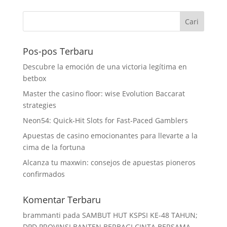
Pos-pos Terbaru
Descubre la emoción de una victoria legítima en
betbox
Master the casino floor: wise Evolution Baccarat
strategies
Neon54: Quick‑Hit Slots for Fast‑Paced Gamblers
Apuestas de casino emocionantes para llevarte a la
cima de la fortuna
Alcanza tu maxwin: consejos de apuestas pioneros
confirmados
Komentar Terbaru
brammanti
pada
SAMBUT HUT KSPSI KE-48 TAHUN;
DPD PROVINSI BANTEN BERBAGI CINTA BERSAMA