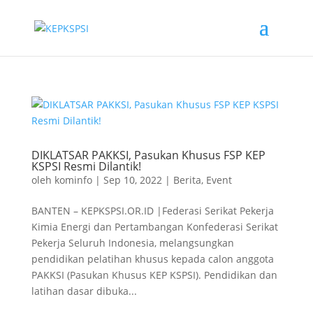
DIKLATSAR PAKKSI, Pasukan Khusus FSP KEP
KSPSI Resmi Dilantik!
oleh
kominfo
|
Sep 10, 2022
|
Berita
,
Event
BANTEN – KEPKSPSI.OR.ID |Federasi Serikat Pekerja
Kimia Energi dan Pertambangan Konfederasi Serikat
Pekerja Seluruh Indonesia, melangsungkan
pendidikan pelatihan khusus kepada calon anggota
PAKKSI (Pasukan Khusus KEP KSPSI). Pendidikan dan
latihan dasar dibuka...