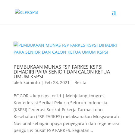
PEMBUKAAN MUNAS FSP FARKES KSPSI
DIHADIRI PARA SENIOR DAN CALON KETUA
UMUM KSPSI
oleh
kominfo
|
Feb 23, 2021
|
Berita
BOGOR – kepkspsi.or.id | Menjelang kongres
Konfederasi Serikat Pekerja Seluruh Indonesia
(KSPSI) Federasi Serikat Pekerja Farmasi dan
Kesehatan (FSP FARKES) melaksanakan Musyawarah
Nasional sebagai upaya penyegaran dan regenerasi
pengurus pusat FSP FARKES, kegiatan...