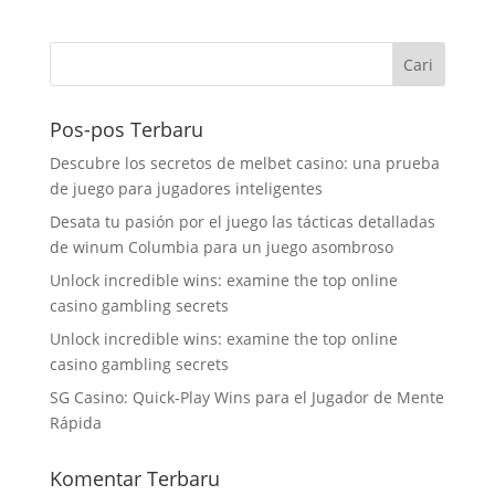
Pos-pos Terbaru
Descubre los secretos de melbet casino: una prueba
de juego para jugadores inteligentes
Desata tu pasión por el juego las tácticas detalladas
de winum Columbia para un juego asombroso
Unlock incredible wins: examine the top online
casino gambling secrets
Unlock incredible wins: examine the top online
casino gambling secrets
SG Casino: Quick‑Play Wins para el Jugador de Mente
Rápida
Komentar Terbaru